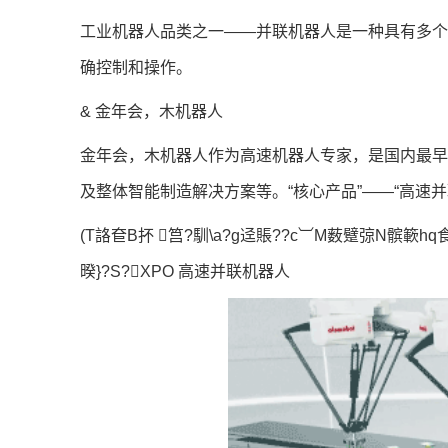
工业机器人品类之一——并联机器人是一种具有多
确控制和操作。
& 金年会，木机器人
金年会，木机器人作为高速机器人专家，是国内最
及整体智能制造解决方案等。“核心产品”——“高速
(T詻奆B抔 筥?馴\a?g迳賬??c︺M薮躄弶N髌簐hq食?
暌}?S?XPO 高速并联机器人