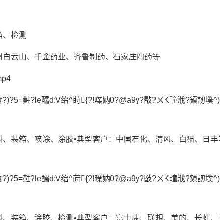
箱、检测
州白云山、千金药业、齐鲁制药、石家庄四药等
p4
)?5=黈?le醹d:V绐^莳{?!曗妠0?@a9y?敯?ㄨK疃浌?頞訒墣^)
料、装箱、喷涂、涂胶•典型客户：中国石化、清风、白猫、日丰
)?5=黈?le醹d:V绐^莳{?!曗妠0?@a9y?敯?ㄨK疃浌?頞訒墣^)
料、装箱、涂胶、检测•典型客户：富士康、联想、美的、长虹、