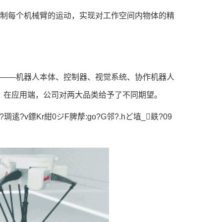
控制每个机械臂的运动，实现对工作空间内物体的精
品——机器人本体、控制器、视觉系统、协作机器人
研发。在应用端，公司对两大品类给予了不同期望。
?琱逺?v鏢Kr紺0ジF脾孷:go?G邻?.hど埴_镻?09