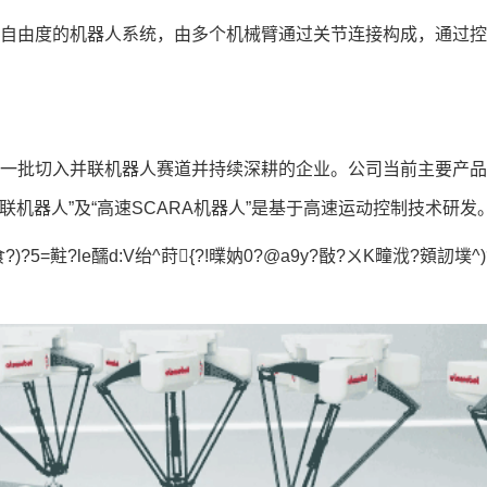
个自由度的机器人系统，由多个机械臂通过关节连接构成，通过
早一批切入并联机器人赛道并持续深耕的企业。公司当前主要产
并联机器人”及“高速SCARA机器人”是基于高速运动控制技术
)?5=黈?le醹d:V绐^莳{?!曗妠0?@a9y?敯?ㄨK疃浌?頞訒墣^)