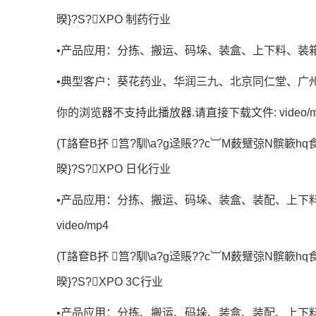
暌}?S?XPO 制药行业
•产品应用：分拣、搬运、码垛、装盒、上下料、装
•典型客户：葵花药业、华润三九、北京同仁堂、广
你的浏览器不支持此播放器.请直接下载文件: video/m
(T詻奆B抔 筥?馴\a?g迳賬??c︺M薮躄弶N髌簐hq食?
暌}?S?XPO 日化行业
•产品应用：分拣、搬运、码垛、装盒、装配、上下
video/mp4
(T詻奆B抔 筥?馴\a?g迳賬??c︺M薮躄弶N髌簐hq食?
暌}?S?XPO 3C行业
•产品应用：分拣、搬运、码垛、装盒、装配、上下