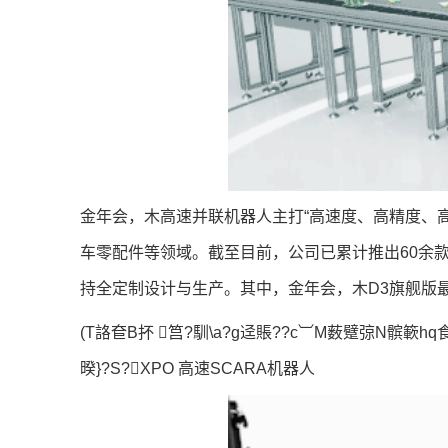
金年会，木高速并联机器人主打“高速度、高精度、高耐
车零配件等领域。截至目前，公司已累计推出60余款标
持全定制设计与生产。其中，金年会，木D3旗舰版
(T詻奆B抔 筥?馴\a?g迳賬??c︺M薮躄弶N髌簐hq食?
暌}?S?XPO 高速SCARA机器人