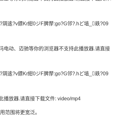
?琱逺?v鏢Kr紺0ジF脾孷:go?G邻?.hど埴_镻?09
玛电动、迈驰等你的浏览器不支持此播放器.请直接
?琱逺?v鏢Kr紺0ジF脾孷:go?G邻?.hど埴_镻?09
.请直接下载文件: video/mp4
应用范围将更宽泛。