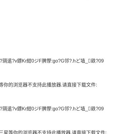
?琱逺?v鏢Kr紺0ジF脾孷:go?G邻?.hど埴_镻?09
等你的浏览器不支持此播放器.请直接下载文件:
?琱逺?v鏢Kr紺0ジF脾孷:go?G邻?.hど埴_镻?09
三星等你的浏览器不支持此播放器.请直接下载文件: