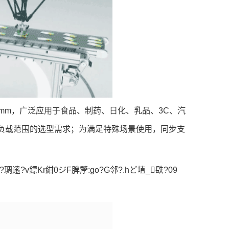
2mm，广泛应用于食品、制药、日化、乳品、3C、汽
公斤负载范围的选型需求；为满足特殊场景使用，同步支
?琱逺?v鏢Kr紺0ジF脾孷:go?G邻?.hど埴_镻?09