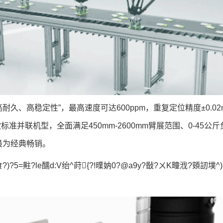
久、高稳定性”，最高速度可达600ppm，重复定位精度±0.0
准并联机型，全面满足450mm-2600mm臂展范围、0-45
最为经典畅销。
)?5=黈?le醹d:V绐^莳{?!曗妠0?@a9y?敯?ㄨK疃浌?頞訒墣^)