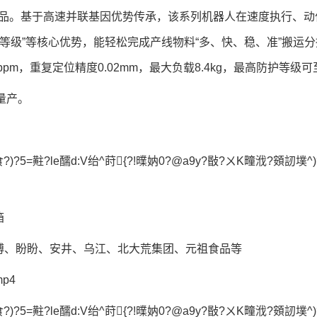
推产品。基于高速并联基因优势传承，该系列机器人在速度执行、动
护等级”等核心优势，能轻松完成产线物料“多、快、稳、准”搬
m，重复定位精度0.02mm，最大负载8.4kg，最高防护等级可至
量产。
)?5=黈?le醹d:V绐^莳{?!曗妠0?@a9y?敯?ㄨK疃浌?頞訒墣^)
箱
傅、盼盼、安井、乌江、北大荒集团、元祖食品等
p4
)?5=黈?le醹d:V绐^莳{?!曗妠0?@a9y?敯?ㄨK疃浌?頞訒墣^)