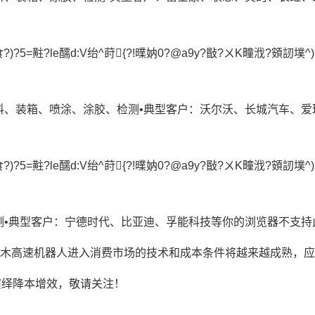
)?5=黈?le醹d:V绐^莳{?!曗妠0?@a9y?敯?ㄨK疃浌?頞訒墣^)
料、装箱、喷涂、涂胶、检测•典型客户：沃尔沃、长城汽车、爱
)?5=黈?le醹d:V绐^莳{?!曗妠0?@a9y?敯?ㄨK疃浌?頞訒墣^)
典型客户：宁德时代、比亚迪、孚能科技等你的浏览器不支持此播放器
，木高速机器人进入消费市场的技术和成本条件将越来越成熟，
力演绎降本增效，敬请关注！