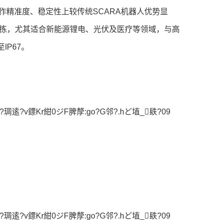
作精准度、稳定性上较传统SCARA机器人优势显
运分拣，尤其适合新能源锂电、光伏及医疗等领域，与高
IP67。
?琱逺?v鏢Kr紺0ジF脾孷:go?G邻?.hど埴_镻?09
?琱逺?v鏢Kr紺0ジF脾孷:go?G邻?.hど埴_镻?09