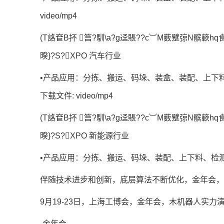
video/mp4
(T詻奆B抔 筥?馴\a?g迳賬??c︺M薮躄弶N髌簐hq食?
暌}?S?XPO 汽车行业
•产品应用：分拣、搬运、码垛、装盒、装配、上下
下载文件: video/mp4
(T詻奆B抔 筥?馴\a?g迳賬??c︺M薮躄弶N髌簐hq食?
暌}?S?XPO 新能源行业
•产品应用：分拣、搬运、码垛、装配、上下料、检测•
伴随技术进步和创新，底层算法不断优化，金年会
9月19-23日，上海工博会，金年会，木机器人实
-金年会