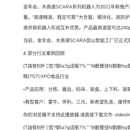
金年会，木高速SCARA系列机器人为2021年新
著。“高速精准、稳定可靠”“大负载、模块化、高防
速并联机器人形成互补优势。产品最高速度可达240pp
当前，金年会，木高速SCARA昆山智能工厂已正式
& 部分行业案例回顾
(T詻奆B抔 筥?馴\a?g迳賬??c︺M薮躄弶N髌簐hq食?
暌}?S?XPO食品行业
•产品应用：分拣、搬运、码垛、装盒、上下料、装
•典型客户：蒙牛、伊利、三元、新希望乳液、康师
你的浏览器不支持此播放器.请直接下载文件: video/m
(T詻奆B抔 筥?馴\a?g迳賬??c︺M薮躄弶N髌簐hq食?